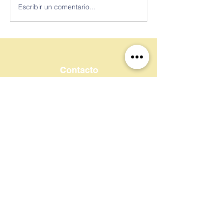
Escribir un comentario...
Contacto
Tel:
+54 011 4256 7634
Email:
contacto@escuelamartinguemes.com
WhatsApp:
+54 11 2524 7738
Dirección
Calle 153 n°1010
Berazategui, Bs As, 1884