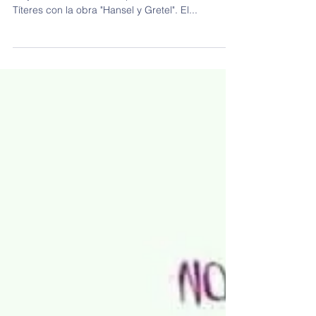
Se viene "Hansel y Gretel" El próximo martes 8 de
mayo nos visitará la Compañía de Omar Alvarez
Títeres con la obra "Hansel y Gretel". El...